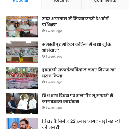
Popular
Recent
Comments
सदर अस्पताल में मिडवाइफरी डैशबोर्ड
प्रशिक्षण
1 week ago
समस्तीपुर महिला कॉलेज में नशा मुक्ति
अभियान’
1 week ago
हड़ताली सफाईकर्मियों ने नगर निगम का
घेराव किया’
1 week ago
विश्व बाघ दिवस पर राजगीर जू सफारी में
जागरूकता कार्यक्रम
1 week ago
बिहार कैबिनेट: 22 हजार आंगनबाड़ी बहाली
को मंजूरी’