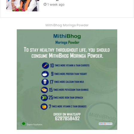
1 week ago
MithiBhog Moringa Powder