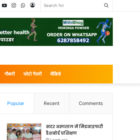
book
witter
YouTube
Instagram
WhatsApp
Log
Search
In
for
नौकरी
फोटो गैलरी
वीडियो
Popular
Recent
Comments
सदर अस्पताल में मिडवाइफरी
डैशबोर्ड प्रशिक्षण
1 week ago