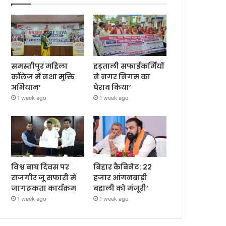
समस्तीपुर महिला
हड़ताली सफाईकर्मियों
कॉलेज में नशा मुक्ति
ने नगर निगम का
अभियान’
घेराव किया’
1 week ago
1 week ago
विश्व बाघ दिवस पर
बिहार कैबिनेट: 22
राजगीर जू सफारी में
हजार आंगनबाड़ी
जागरूकता कार्यक्रम
बहाली को मंजूरी’
1 week ago
1 week ago