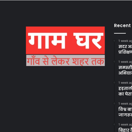
Recent
1 week a
सदर अस
प्रशिक्ष
1 week a
समस्ती
अभिया
1 week a
हड़ताल
का घेर
1 week a
विश्व 
जागरूक
1 week a
बिहार 