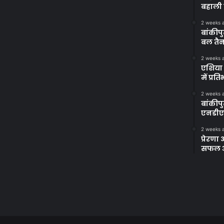
बहाली 
2 weeks 
बांकीपु
बल तैन
2 weeks 
एशिया 
में प्र
2 weeks 
बांकीप
एनडीए
2 weeks 
प्रेरण
सफल अभ