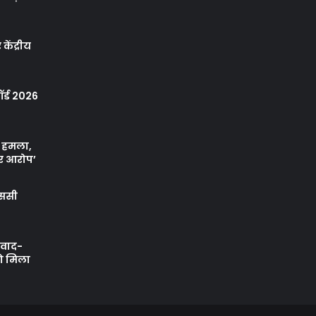
केंद्रीय
र्ड 2026
ा हमला,
र आरोप’
एससी
ी वाद-
को मिला