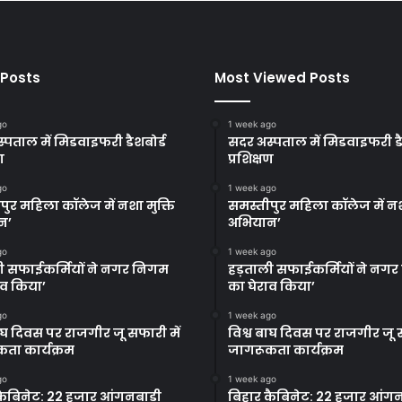
 Posts
Most Viewed Posts
go
1 week ago
्पताल में मिडवाइफरी डैशबोर्ड
सदर अस्पताल में मिडवाइफरी डै
ण
प्रशिक्षण
go
1 week ago
पुर महिला कॉलेज में नशा मुक्ति
समस्तीपुर महिला कॉलेज में नश
न’
अभियान’
go
1 week ago
ी सफाईकर्मियों ने नगर निगम
हड़ताली सफाईकर्मियों ने नग
ाव किया’
का घेराव किया’
go
1 week ago
बाघ दिवस पर राजगीर जू सफारी में
विश्व बाघ दिवस पर राजगीर जू स
ता कार्यक्रम
जागरूकता कार्यक्रम
go
1 week ago
कैबिनेट: 22 हजार आंगनबाड़ी
बिहार कैबिनेट: 22 हजार आंगन