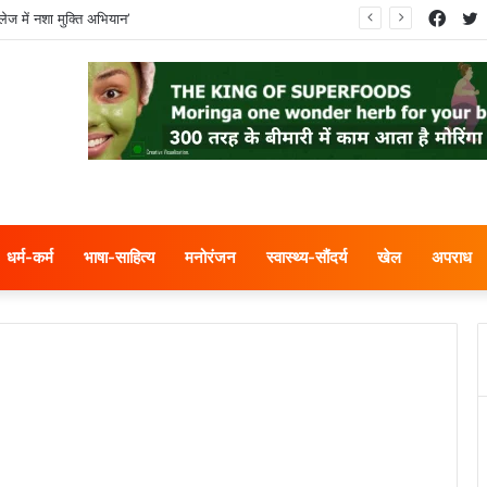
Face
T
ेज में नशा मुक्ति अभियान’
धर्म-कर्म
भाषा-साहित्य
मनोरंजन
स्वास्थ्य-सौंदर्य
खेल
अपराध