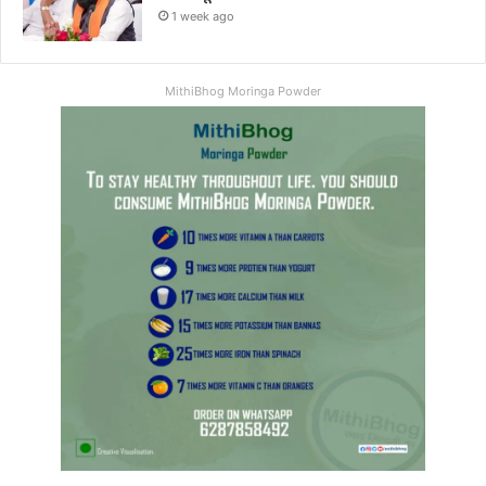
1 week ago
MithiBhog Moringa Powder