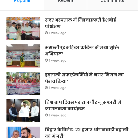
Popular
Recent
Comments
सदर अस्पताल में मिडवाइफरी डैशबोर्ड
प्रशिक्षण
1 week ago
समस्तीपुर महिला कॉलेज में नशा मुक्ति
अभियान’
1 week ago
हड़ताली सफाईकर्मियों ने नगर निगम का
घेराव किया’
1 week ago
विश्व बाघ दिवस पर राजगीर जू सफारी में
जागरूकता कार्यक्रम
1 week ago
बिहार कैबिनेट: 22 हजार आंगनबाड़ी बहाली
को मंजूरी’