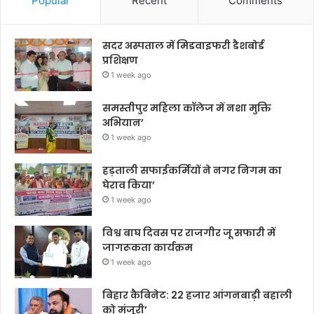
Popular
Recent
Comments
सदर अस्पताल में मिडवाइफरी डैशबोर्ड
प्रशिक्षण
1 week ago
समस्तीपुर महिला कॉलेज में नशा मुक्ति
अभियान’
1 week ago
हड़ताली सफाईकर्मियों ने नगर निगम का
घेराव किया’
1 week ago
विश्व बाघ दिवस पर राजगीर जू सफारी में
जागरूकता कार्यक्रम
1 week ago
बिहार कैबिनेट: 22 हजार आंगनबाड़ी बहाली
को मंजूरी’