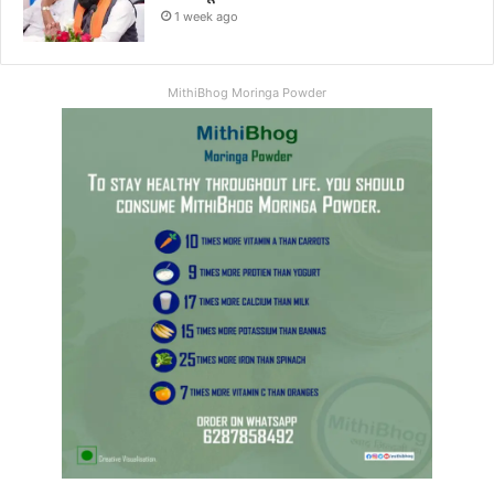
1 week ago
MithiBhog Moringa Powder