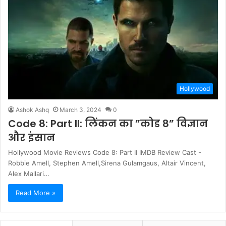
Hollywood
Ashok Ashq
March 3, 2024
0
Code 8: Part II: लिंकन का ”कोड 8” विज्ञान
और इंसान
Hollywood Movie Reviews Code 8: Part II IMDB Review Cast -
Robbie Amell, Stephen Amell,Sirena Gulamgaus, Altair Vincent,
Alex Mallari…
Read More »