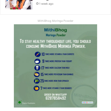
1 week ago
MithiBhog Moringa Powder