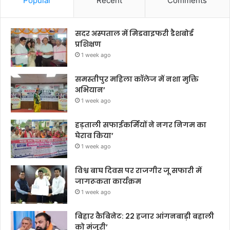
Popular
Recent
Comments
सदर अस्पताल में मिडवाइफरी डैशबोर्ड
प्रशिक्षण
1 week ago
समस्तीपुर महिला कॉलेज में नशा मुक्ति
अभियान’
1 week ago
हड़ताली सफाईकर्मियों ने नगर निगम का
घेराव किया’
1 week ago
विश्व बाघ दिवस पर राजगीर जू सफारी में
जागरूकता कार्यक्रम
1 week ago
बिहार कैबिनेट: 22 हजार आंगनबाड़ी बहाली
को मंजूरी’