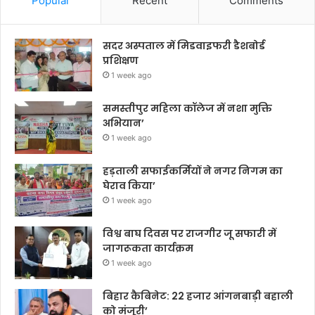
Popular
Recent
Comments
सदर अस्पताल में मिडवाइफरी डैशबोर्ड
प्रशिक्षण
1 week ago
समस्तीपुर महिला कॉलेज में नशा मुक्ति
अभियान’
1 week ago
हड़ताली सफाईकर्मियों ने नगर निगम का
घेराव किया’
1 week ago
विश्व बाघ दिवस पर राजगीर जू सफारी में
जागरूकता कार्यक्रम
1 week ago
बिहार कैबिनेट: 22 हजार आंगनबाड़ी बहाली
को मंजूरी’