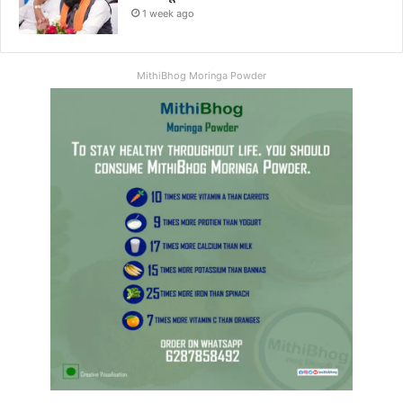
1 week ago
MithiBhog Moringa Powder