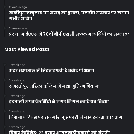
2 weeks ago
बांकीपुर उपचुनाव पर राजद का हमला, एनडीए सरकार पर लगाए
गंभीर आरोप’
2 weeks ago
प्रेरणा आईएएस में 70वीं बीपीएससी सफल अभ्यर्थियों का सम्मान’
Most Viewed Posts
1 week ago
सदर अस्पताल में मिडवाइफरी डैशबोर्ड प्रशिक्षण
1 week ago
समस्तीपुर महिला कॉलेज में नशा मुक्ति अभियान’
1 week ago
हड़ताली सफाईकर्मियों ने नगर निगम का घेराव किया’
1 week ago
विश्व बाघ दिवस पर राजगीर जू सफारी में जागरूकता कार्यक्रम
1 week ago
बिहार कैबिनेट: 22 हजार आंगनबाड़ी बहाली को मंजूरी’