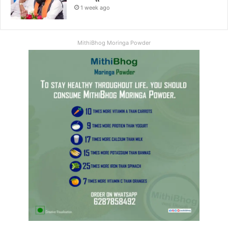
1 week ago
MithiBhog Moringa Powder