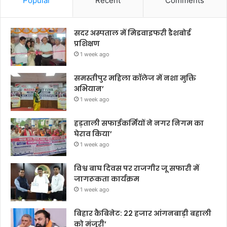
Popular
Recent
Comments
सदर अस्पताल में मिडवाइफरी डैशबोर्ड
प्रशिक्षण
1 week ago
समस्तीपुर महिला कॉलेज में नशा मुक्ति
अभियान’
1 week ago
हड़ताली सफाईकर्मियों ने नगर निगम का
घेराव किया’
1 week ago
विश्व बाघ दिवस पर राजगीर जू सफारी में
जागरूकता कार्यक्रम
1 week ago
बिहार कैबिनेट: 22 हजार आंगनबाड़ी बहाली
को मंजूरी’