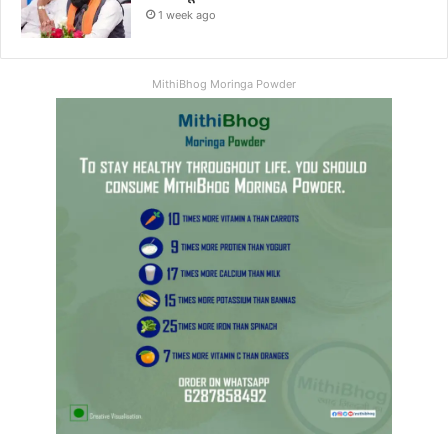
1 week ago
MithiBhog Moringa Powder