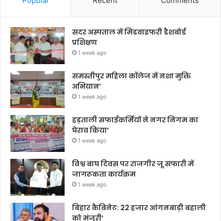
Popular
Recent
Comments
सदर अस्पताल में मिडवाइफरी डैशबोर्ड
प्रशिक्षण
1 week ago
समस्तीपुर महिला कॉलेज में नशा मुक्ति
अभियान’
1 week ago
हड़ताली सफाईकर्मियों ने नगर निगम का
घेराव किया’
1 week ago
विश्व बाघ दिवस पर राजगीर जू सफारी में
जागरूकता कार्यक्रम
1 week ago
बिहार कैबिनेट: 22 हजार आंगनबाड़ी बहाली
को मंजूरी’