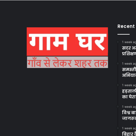
Recent
1 week a
सदर अस
प्रशिक्ष
1 week a
समस्ती
अभिया
1 week a
हड़ताल
का घेर
1 week a
विश्व 
जागरूक
1 week a
बिहार 