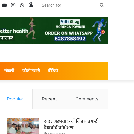
book
witter
YouTube
Instagram
WhatsApp
Log
Search
In
for
नौकरी
फोटो गैलरी
वीडियो
Popular
Recent
Comments
सदर अस्पताल में मिडवाइफरी
डैशबोर्ड प्रशिक्षण
1 week ago