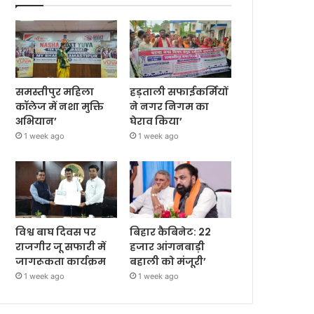
समस्तीपुर महिला
हड़ताली सफाईकर्मियों
कॉलेज में नशा मुक्ति
ने नगर निगम का
अभियान’
घेराव किया’
1 week ago
1 week ago
विश्व बाघ दिवस पर
बिहार कैबिनेट: 22
राजगीर जू सफारी में
हजार आंगनबाड़ी
जागरूकता कार्यक्रम
बहाली को मंजूरी’
1 week ago
1 week ago