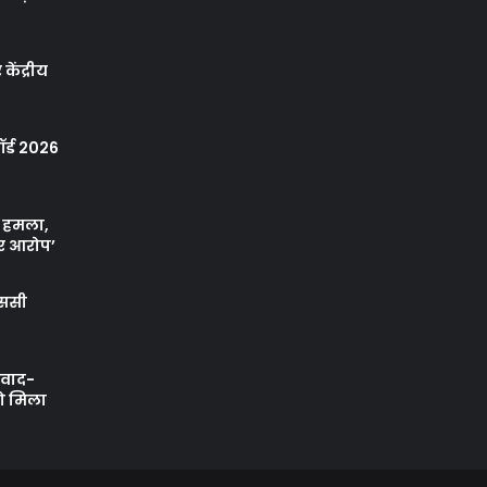
केंद्रीय
र्ड 2026
ा हमला,
र आरोप’
एससी
ी वाद-
को मिला