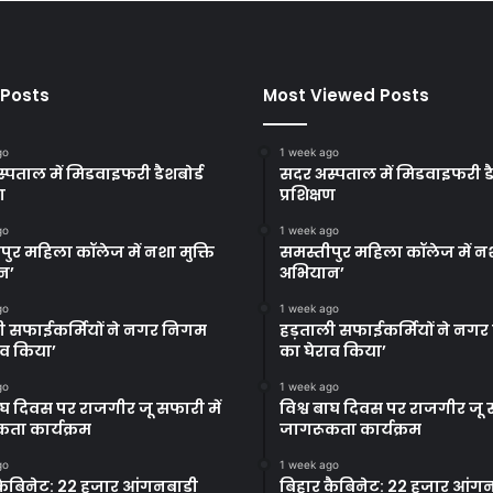
 Posts
Most Viewed Posts
go
1 week ago
्पताल में मिडवाइफरी डैशबोर्ड
सदर अस्पताल में मिडवाइफरी डै
ण
प्रशिक्षण
go
1 week ago
पुर महिला कॉलेज में नशा मुक्ति
समस्तीपुर महिला कॉलेज में नश
न’
अभियान’
go
1 week ago
ी सफाईकर्मियों ने नगर निगम
हड़ताली सफाईकर्मियों ने नग
ाव किया’
का घेराव किया’
go
1 week ago
बाघ दिवस पर राजगीर जू सफारी में
विश्व बाघ दिवस पर राजगीर जू स
ता कार्यक्रम
जागरूकता कार्यक्रम
go
1 week ago
कैबिनेट: 22 हजार आंगनबाड़ी
बिहार कैबिनेट: 22 हजार आंगन