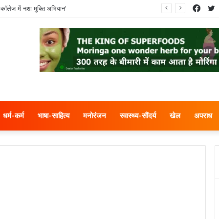
Face
T
कॉलेज में नशा मुक्ति अभियान’
धर्म-कर्म
भाषा-साहित्य
मनोरंजन
स्वास्थ्य-सौंदर्य
खेल
अपराध