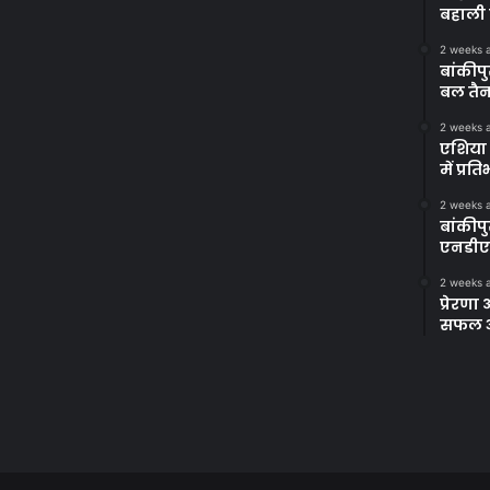
बहाली 
2 weeks 
बांकीपु
बल तैन
2 weeks 
एशिया 
में प्र
2 weeks 
बांकीप
एनडीए
2 weeks 
प्रेरण
सफल अभ