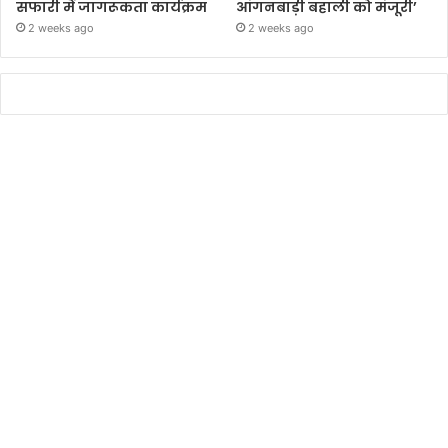
सफारी में जागरूकता कार्यक्रम
आंगनबाड़ी बहाली को मंजूरी’
2 weeks ago
2 weeks ago