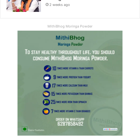
2 weeks ago
MithiBhog Moringa Powder