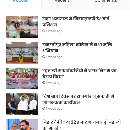
Popular
Recent
Comments
सदर अस्पताल में मिडवाइफरी डैशबोर्ड
प्रशिक्षण
1 week ago
समस्तीपुर महिला कॉलेज में नशा मुक्ति
अभियान’
1 week ago
हड़ताली सफाईकर्मियों ने नगर निगम का
घेराव किया’
1 week ago
विश्व बाघ दिवस पर राजगीर जू सफारी में
जागरूकता कार्यक्रम
1 week ago
बिहार कैबिनेट: 22 हजार आंगनबाड़ी बहाली
को मंजूरी’