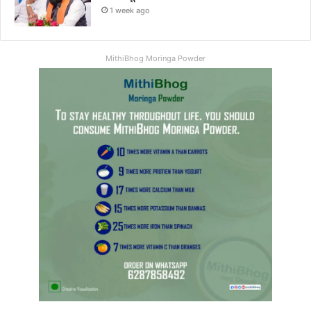
1 week ago
MithiBhog Moringa Powder