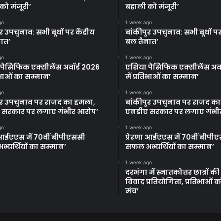
को मंजूरी’
बहाली को मंजूरी’
go
1 week ago
र उपचुनाव: सभी बूथों पर केंद्रीय
बांकीपुर उपचुनाव: सभी बूथों पर 
ात’
बल तैनात’
go
1 week ago
पैसिफिक एक्सीलेंस अवॉर्ड 2026
एशिया पैसिफिक एक्सीलेंस अवॉ
तिभाओं का सम्मान’
में प्रतिभाओं का सम्मान’
go
1 week ago
ुर उपचुनाव पर राजद का हमला,
बांकीपुर उपचुनाव पर राजद क
 सरकार पर लगाए गंभीर आरोप’
एनडीए सरकार पर लगाए गंभी
go
1 week ago
ा आईएएस में 70वीं बीपीएससी
प्रेरणा आईएएस में 70वीं बीपी
्यर्थियों का सम्मान’
सफल अभ्यर्थियों का सम्मान’
1 week ago
दरभंगा में स्नातकोत्तर छात्रों क
विवाद प्रतियोगिता, प्रतिभाओं 
मंच’