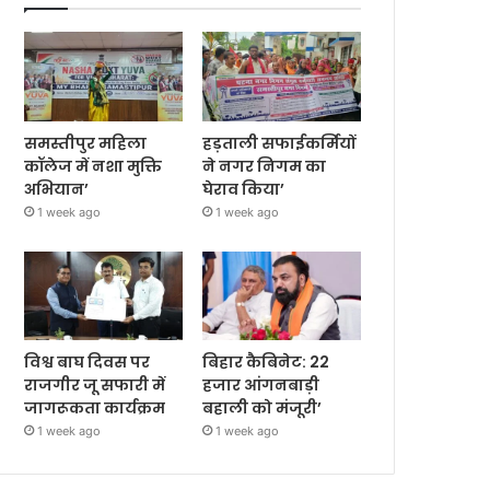
समस्तीपुर महिला
हड़ताली सफाईकर्मियों
कॉलेज में नशा मुक्ति
ने नगर निगम का
अभियान’
घेराव किया’
1 week ago
1 week ago
विश्व बाघ दिवस पर
बिहार कैबिनेट: 22
राजगीर जू सफारी में
हजार आंगनबाड़ी
जागरूकता कार्यक्रम
बहाली को मंजूरी’
1 week ago
1 week ago