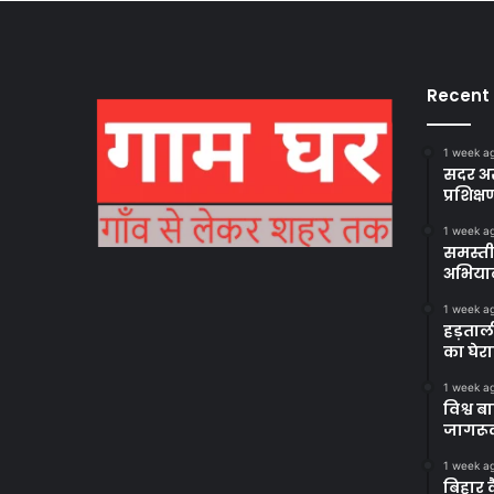
Recent
1 week a
सदर अस
प्रशिक्ष
1 week a
समस्ती
अभिया
1 week a
हड़ताल
का घेर
1 week a
विश्व 
जागरूक
1 week a
बिहार 