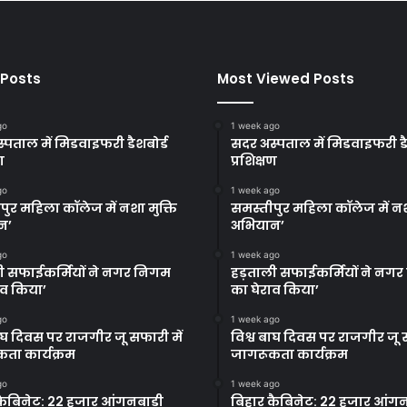
 Posts
Most Viewed Posts
go
1 week ago
्पताल में मिडवाइफरी डैशबोर्ड
सदर अस्पताल में मिडवाइफरी डै
ण
प्रशिक्षण
go
1 week ago
पुर महिला कॉलेज में नशा मुक्ति
समस्तीपुर महिला कॉलेज में नश
न’
अभियान’
go
1 week ago
ी सफाईकर्मियों ने नगर निगम
हड़ताली सफाईकर्मियों ने नग
ाव किया’
का घेराव किया’
go
1 week ago
बाघ दिवस पर राजगीर जू सफारी में
विश्व बाघ दिवस पर राजगीर जू स
ता कार्यक्रम
जागरूकता कार्यक्रम
go
1 week ago
कैबिनेट: 22 हजार आंगनबाड़ी
बिहार कैबिनेट: 22 हजार आंगन