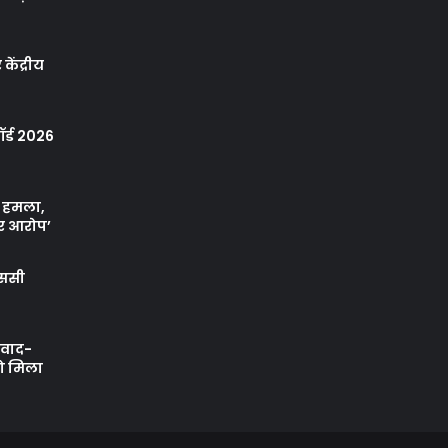
केंद्रीय
र्ड 2026
ा हमला,
र आरोप’
एससी
ी वाद-
को मिला