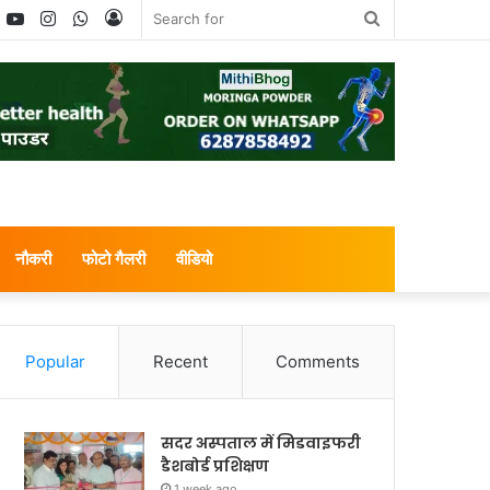
book
witter
YouTube
Instagram
WhatsApp
Log
Search
In
for
नौकरी
फोटो गैलरी
वीडियो
Popular
Recent
Comments
सदर अस्पताल में मिडवाइफरी
डैशबोर्ड प्रशिक्षण
1 week ago