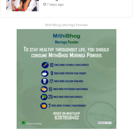
7 days ago
MithiBhog Moringa Powder