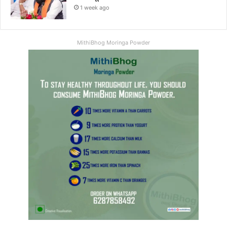
1 week ago
MithiBhog Moringa Powder