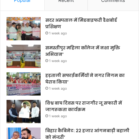
Popular
Recent
Comments
सदर अस्पताल में मिडवाइफरी डैशबोर्ड
प्रशिक्षण
1 week ago
समस्तीपुर महिला कॉलेज में नशा मुक्ति
अभियान’
1 week ago
हड़ताली सफाईकर्मियों ने नगर निगम का
घेराव किया’
1 week ago
विश्व बाघ दिवस पर राजगीर जू सफारी में
जागरूकता कार्यक्रम
1 week ago
बिहार कैबिनेट: 22 हजार आंगनबाड़ी बहाली
को मंजूरी’