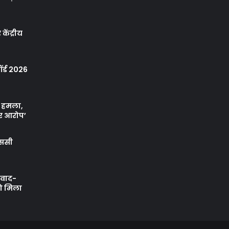
केंद्रीय
र्ड 2026
ा हमला,
र आरोप’
एससी
ी वाद-
को मिला