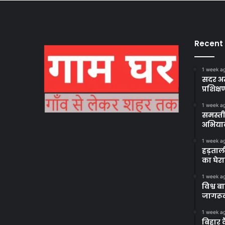
Recent
1 week a
सदर अस
प्रशिक्ष
1 week a
समस्ती
अभिया
1 week a
हड़ताल
का घेर
1 week a
विश्व 
जागरूक
1 week a
बिहार 