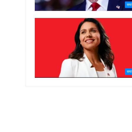
समा
समा