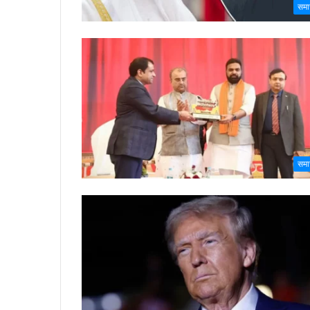
समा
समा