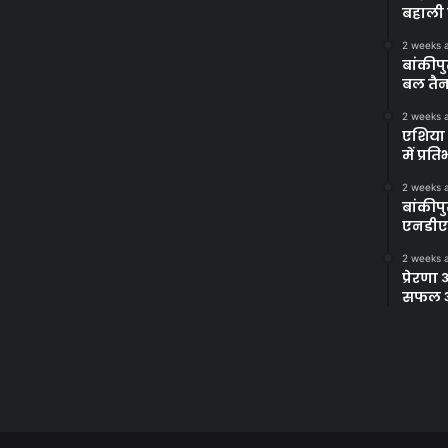
बहाली 
2 weeks 
बांकीपु
बल तैन
2 weeks 
एशिया 
में प्र
2 weeks 
बांकीप
एनडीए
2 weeks 
प्रेरण
सफल अभ