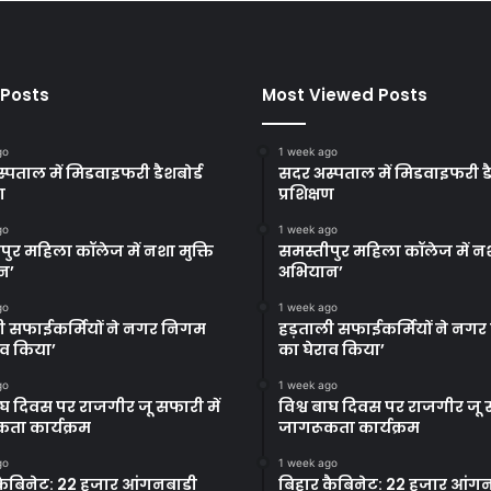
 Posts
Most Viewed Posts
go
1 week ago
्पताल में मिडवाइफरी डैशबोर्ड
सदर अस्पताल में मिडवाइफरी डै
ण
प्रशिक्षण
go
1 week ago
पुर महिला कॉलेज में नशा मुक्ति
समस्तीपुर महिला कॉलेज में नश
न’
अभियान’
go
1 week ago
ी सफाईकर्मियों ने नगर निगम
हड़ताली सफाईकर्मियों ने नग
ाव किया’
का घेराव किया’
go
1 week ago
बाघ दिवस पर राजगीर जू सफारी में
विश्व बाघ दिवस पर राजगीर जू स
ता कार्यक्रम
जागरूकता कार्यक्रम
go
1 week ago
कैबिनेट: 22 हजार आंगनबाड़ी
बिहार कैबिनेट: 22 हजार आंगन