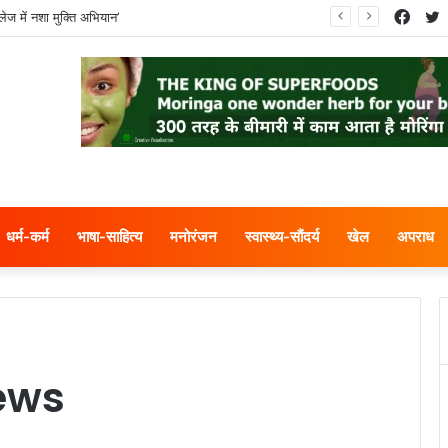
Face
T
ेज में नशा मुक्ति अभियान’
धर्म-कर्म
भाषा-साहित्य
मनोरंजन
स्वास्थ्य-सौंदर्य
खेल
अपराध
ews