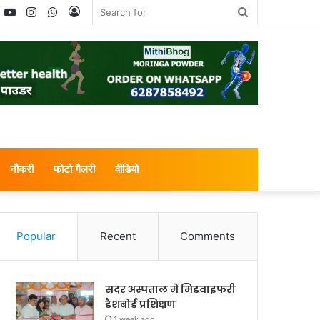
book
witter
YouTube
Instagram
WhatsApp
Log
Search
In
for
नौकरी
फोटो गैलरी
वीडियो
Popular
Recent
Comments
सदर अस्पताल में मिडवाइफरी
डैशबोर्ड प्रशिक्षण
1 week ago