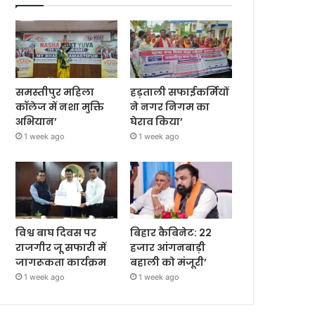
समस्तीपुर महिला
हड़ताली सफाईकर्मियों
कॉलेज में नशा मुक्ति
ने नगर निगम का
अभियान’
घेराव किया’
1 week ago
1 week ago
विश्व बाघ दिवस पर
बिहार कैबिनेट: 22
राजगीर जू सफारी में
हजार आंगनबाड़ी
जागरूकता कार्यक्रम
बहाली को मंजूरी’
1 week ago
1 week ago