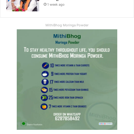
1 week ago
MithiBhog Moringa Powder