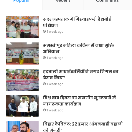
Popular
Recent
Comments
सदर अस्पताल में मिडवाइफरी डैशबोर्ड
प्रशिक्षण
1 week ago
समस्तीपुर महिला कॉलेज में नशा मुक्ति
अभियान’
1 week ago
हड़ताली सफाईकर्मियों ने नगर निगम का
घेराव किया’
1 week ago
विश्व बाघ दिवस पर राजगीर जू सफारी में
जागरूकता कार्यक्रम
1 week ago
बिहार कैबिनेट: 22 हजार आंगनबाड़ी बहाली
को मंजूरी’