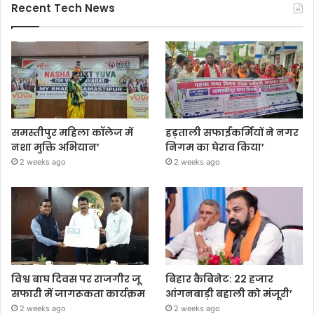
Recent Tech News
समस्तीपुर महिला कॉलेज में
हड़ताली सफाईकर्मियों ने नगर
नशा मुक्ति अभियान’
निगम का घेराव किया’
2 weeks ago
2 weeks ago
विश्व बाघ दिवस पर राजगीर जू
बिहार कैबिनेट: 22 हजार
सफारी में जागरूकता कार्यक्रम
आंगनबाड़ी बहाली को मंजूरी’
2 weeks ago
2 weeks ago