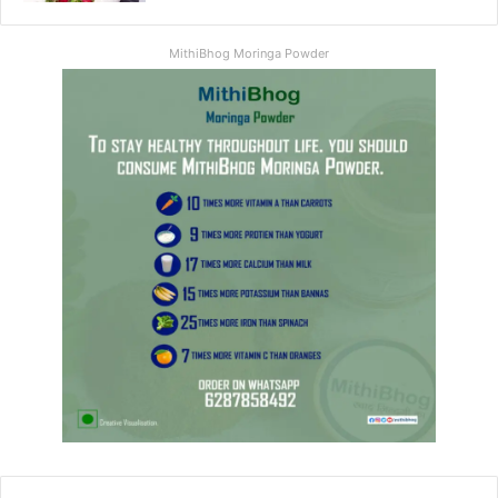
MithiBhog Moringa Powder