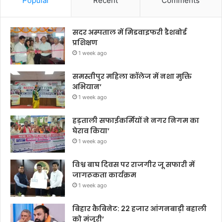
Popular
Recent
Comments
सदर अस्पताल में मिडवाइफरी डैशबोर्ड
प्रशिक्षण
1 week ago
समस्तीपुर महिला कॉलेज में नशा मुक्ति
अभियान’
1 week ago
हड़ताली सफाईकर्मियों ने नगर निगम का
घेराव किया’
1 week ago
विश्व बाघ दिवस पर राजगीर जू सफारी में
जागरूकता कार्यक्रम
1 week ago
बिहार कैबिनेट: 22 हजार आंगनबाड़ी बहाली
को मंजूरी’