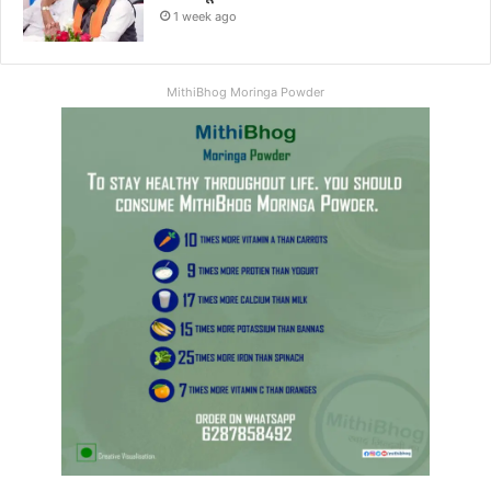
1 week ago
MithiBhog Moringa Powder