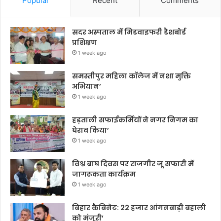
Popular
Recent
Comments
सदर अस्पताल में मिडवाइफरी डैशबोर्ड
प्रशिक्षण
1 week ago
समस्तीपुर महिला कॉलेज में नशा मुक्ति
अभियान’
1 week ago
हड़ताली सफाईकर्मियों ने नगर निगम का
घेराव किया’
1 week ago
विश्व बाघ दिवस पर राजगीर जू सफारी में
जागरूकता कार्यक्रम
1 week ago
बिहार कैबिनेट: 22 हजार आंगनबाड़ी बहाली
को मंजूरी’