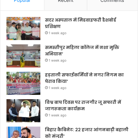
Popular
Recent
Comments
सदर अस्पताल में मिडवाइफरी डैशबोर्ड
प्रशिक्षण
1 week ago
समस्तीपुर महिला कॉलेज में नशा मुक्ति
अभियान’
1 week ago
हड़ताली सफाईकर्मियों ने नगर निगम का
घेराव किया’
1 week ago
विश्व बाघ दिवस पर राजगीर जू सफारी में
जागरूकता कार्यक्रम
1 week ago
बिहार कैबिनेट: 22 हजार आंगनबाड़ी बहाली
को मंजूरी’