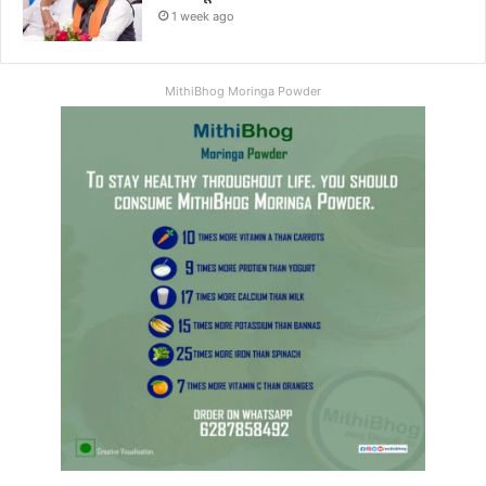
1 week ago
MithiBhog Moringa Powder