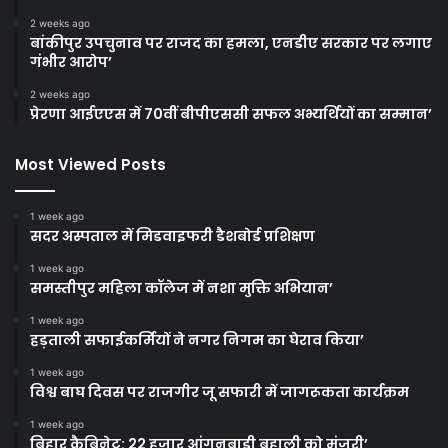
2 weeks ago
बांकीपुर उपचुनाव पर राजद का हमला, एनडीए सरकार पर लगाए
गंभीर आरोप’
2 weeks ago
प्रेरणा आईएएस में 70वीं बीपीएससी सफल अभ्यर्थियों का सम्मान’
Most Viewed Posts
1 week ago
सदर अस्पताल में मिडवाइफरी डैशबोर्ड प्रशिक्षण
1 week ago
समस्तीपुर महिला कॉलेज में नशा मुक्ति अभियान’
1 week ago
हड़ताली सफाईकर्मियों ने नगर निगम का घेराव किया’
1 week ago
विश्व बाघ दिवस पर राजगीर जू सफारी में जागरूकता कार्यक्रम
1 week ago
बिहार कैबिनेट: 22 हजार आंगनबाड़ी बहाली को मंजूरी’