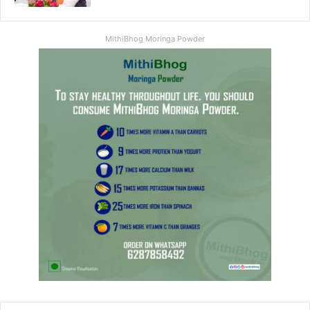
MithiBhog Moringa Powder