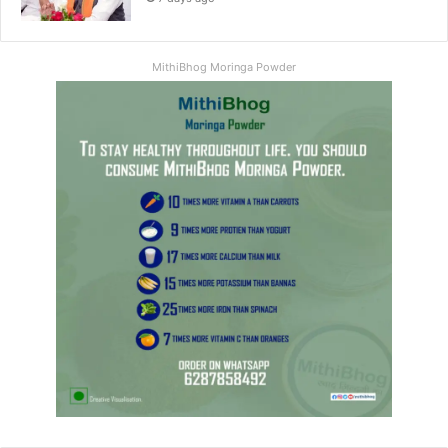
MithiBhog Moringa Powder