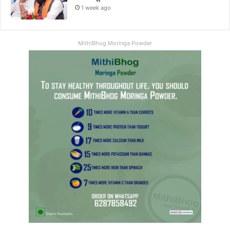
1 week ago
MithiBhog Moringa Powder