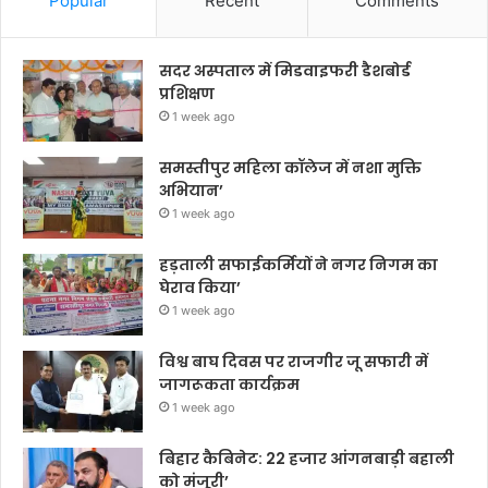
Popular
Recent
Comments
सदर अस्पताल में मिडवाइफरी डैशबोर्ड
प्रशिक्षण
1 week ago
समस्तीपुर महिला कॉलेज में नशा मुक्ति
अभियान’
1 week ago
हड़ताली सफाईकर्मियों ने नगर निगम का
घेराव किया’
1 week ago
विश्व बाघ दिवस पर राजगीर जू सफारी में
जागरूकता कार्यक्रम
1 week ago
बिहार कैबिनेट: 22 हजार आंगनबाड़ी बहाली
को मंजूरी’