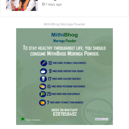
7 days ago
MithiBhog Moringa Powder