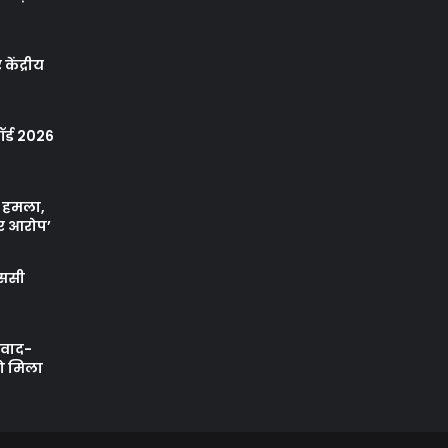
केंद्रीय
र्ड 2026
ा हमला,
र आरोप’
एससी
ी वाद-
को मिला