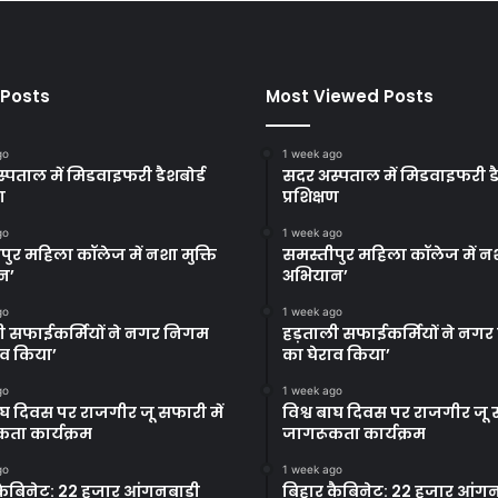
 Posts
Most Viewed Posts
go
1 week ago
्पताल में मिडवाइफरी डैशबोर्ड
सदर अस्पताल में मिडवाइफरी डै
ण
प्रशिक्षण
go
1 week ago
पुर महिला कॉलेज में नशा मुक्ति
समस्तीपुर महिला कॉलेज में नश
न’
अभियान’
go
1 week ago
ी सफाईकर्मियों ने नगर निगम
हड़ताली सफाईकर्मियों ने नग
ाव किया’
का घेराव किया’
go
1 week ago
बाघ दिवस पर राजगीर जू सफारी में
विश्व बाघ दिवस पर राजगीर जू स
ता कार्यक्रम
जागरूकता कार्यक्रम
go
1 week ago
कैबिनेट: 22 हजार आंगनबाड़ी
बिहार कैबिनेट: 22 हजार आंगन