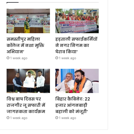
समस्तीपुर महिला
हड़ताली सफाईकर्मियों
कॉलेज में नशा मुक्ति
ने नगर निगम का
अभियान’
घेराव किया’
1 week ago
1 week ago
विश्व बाघ दिवस पर
बिहार कैबिनेट: 22
राजगीर जू सफारी में
हजार आंगनबाड़ी
जागरूकता कार्यक्रम
बहाली को मंजूरी’
1 week ago
1 week ago