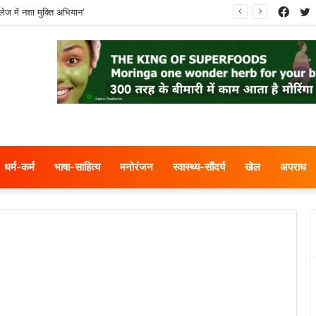
Face
T
ेज में नशा मुक्ति अभियान’
धर्म-कर्म
भाषा-साहित्य
मनोरंजन
स्वास्थ्य-सौंदर्य
खेल
अपराध