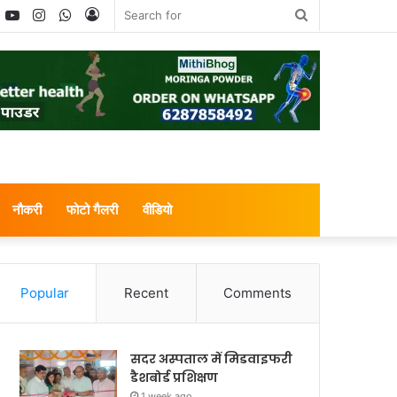
book
witter
YouTube
Instagram
WhatsApp
Log
Search
In
for
नौकरी
फोटो गैलरी
वीडियो
Popular
Recent
Comments
सदर अस्पताल में मिडवाइफरी
डैशबोर्ड प्रशिक्षण
1 week ago