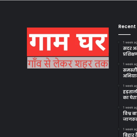
Recent
1 week a
सदर अस
प्रशिक्ष
1 week a
समस्ती
अभिया
1 week a
हड़ताल
का घेर
1 week a
विश्व 
जागरूक
1 week a
बिहार 