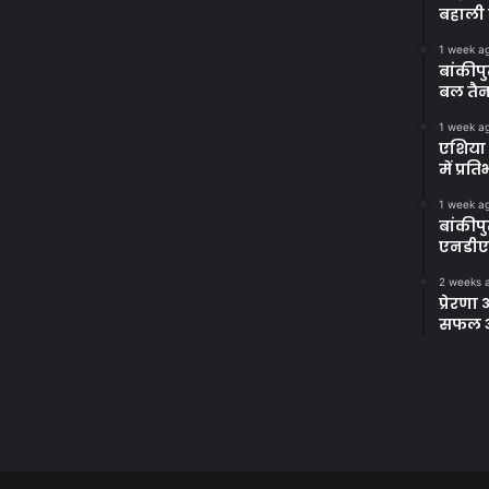
बहाली 
1 week a
बांकीपु
बल तैन
1 week a
एशिया 
में प्र
1 week a
बांकीप
एनडीए
2 weeks 
प्रेरण
सफल अभ