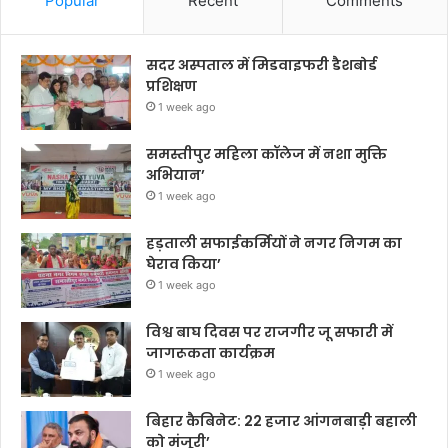
Popular
Recent
Comments
सदर अस्पताल में मिडवाइफरी डैशबोर्ड
प्रशिक्षण
1 week ago
समस्तीपुर महिला कॉलेज में नशा मुक्ति
अभियान’
1 week ago
हड़ताली सफाईकर्मियों ने नगर निगम का
घेराव किया’
1 week ago
विश्व बाघ दिवस पर राजगीर जू सफारी में
जागरूकता कार्यक्रम
1 week ago
बिहार कैबिनेट: 22 हजार आंगनबाड़ी बहाली
को मंजूरी’