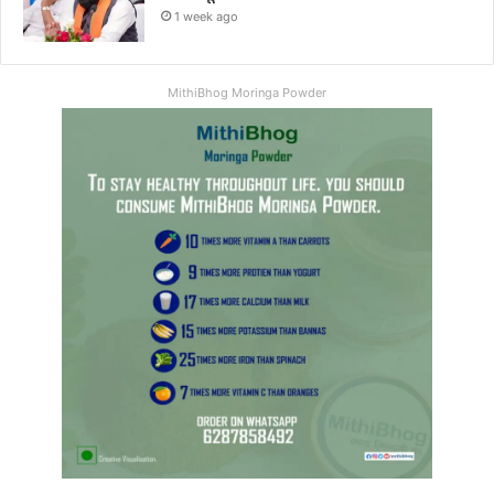
1 week ago
MithiBhog Moringa Powder