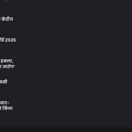
केंद्रीय
र्ड 2026
ा हमला,
र आरोप’
एससी
ी वाद-
को मिला