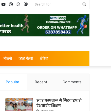
book
witter
YouTube
Instagram
WhatsApp
Log
Search
In
for
नौकरी
फोटो गैलरी
वीडियो
Popular
Recent
Comments
सदर अस्पताल में मिडवाइफरी
डैशबोर्ड प्रशिक्षण
1 week ago