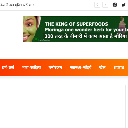
Face
T
ेज में नशा मुक्ति अभियान’
धर्म-कर्म
भाषा-साहित्य
मनोरंजन
स्वास्थ्य-सौंदर्य
खेल
अपराध