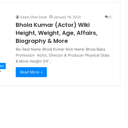
Gaam Ghar Desk
January 18, 2022
0
Bhola Kumar (Actor) Wiki
Height, Weight, Age, Affairs,
Biography & More
Bio Real Name Bhola Kumar Nick Name Bhola Baba
Profession Actor, Director & Producer Physical Stats
& More Height 5’4″…
tor
Read More »