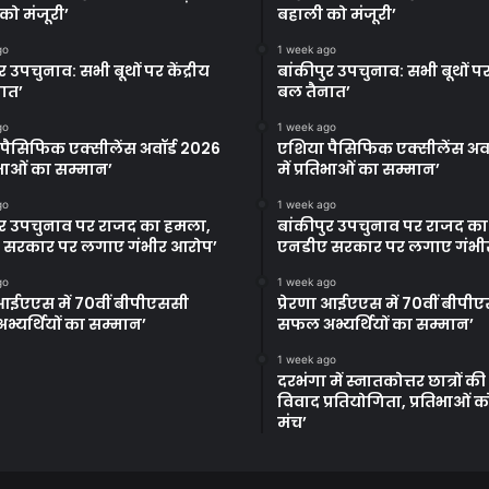
को मंजूरी’
बहाली को मंजूरी’
go
1 week ago
र उपचुनाव: सभी बूथों पर केंद्रीय
बांकीपुर उपचुनाव: सभी बूथों पर 
ात’
बल तैनात’
go
1 week ago
पैसिफिक एक्सीलेंस अवॉर्ड 2026
एशिया पैसिफिक एक्सीलेंस अवॉ
तिभाओं का सम्मान’
में प्रतिभाओं का सम्मान’
go
1 week ago
ुर उपचुनाव पर राजद का हमला,
बांकीपुर उपचुनाव पर राजद क
 सरकार पर लगाए गंभीर आरोप’
एनडीए सरकार पर लगाए गंभी
go
1 week ago
ा आईएएस में 70वीं बीपीएससी
प्रेरणा आईएएस में 70वीं बीपी
्यर्थियों का सम्मान’
सफल अभ्यर्थियों का सम्मान’
1 week ago
दरभंगा में स्नातकोत्तर छात्रों क
विवाद प्रतियोगिता, प्रतिभाओं 
मंच’