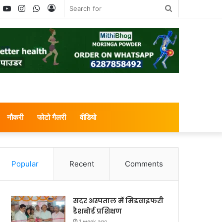
book
witter
YouTube
Instagram
WhatsApp
Log
Search
In
for
नौकरी
फोटो गैलरी
वीडियो
Popular
Recent
Comments
सदर अस्पताल में मिडवाइफरी
डैशबोर्ड प्रशिक्षण
1 week ago