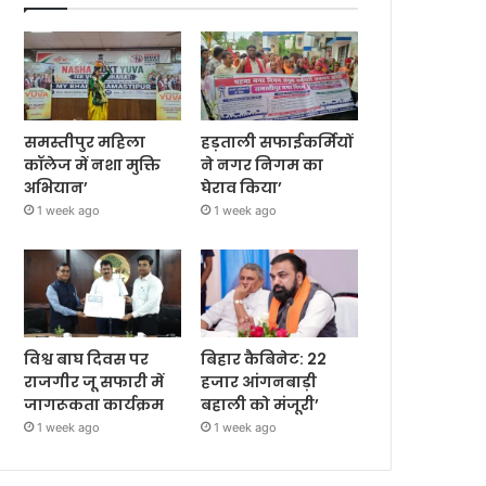
समस्तीपुर महिला
हड़ताली सफाईकर्मियों
कॉलेज में नशा मुक्ति
ने नगर निगम का
अभियान’
घेराव किया’
1 week ago
1 week ago
विश्व बाघ दिवस पर
बिहार कैबिनेट: 22
राजगीर जू सफारी में
हजार आंगनबाड़ी
जागरूकता कार्यक्रम
बहाली को मंजूरी’
1 week ago
1 week ago