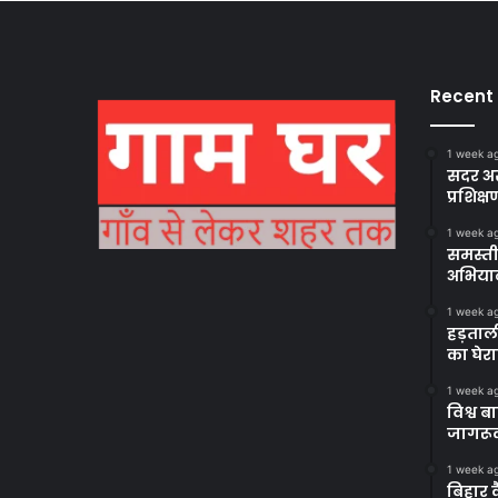
Recent
1 week a
सदर अस
प्रशिक्ष
1 week a
समस्ती
अभिया
1 week a
हड़ताल
का घेर
1 week a
विश्व 
जागरूक
1 week a
बिहार 