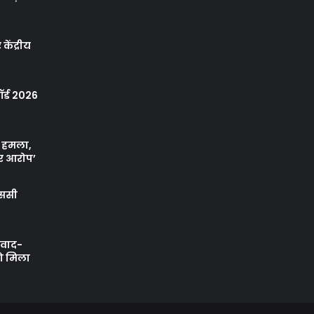
केंद्रीय
र्ड 2026
ा हमला,
र आरोप’
एससी
ी वाद-
को मिला