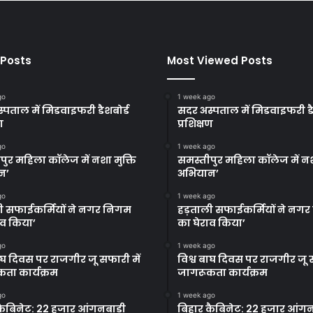
 Posts
Most Viewed Posts
go
1 week ago
्पताल में मिडवाइफरी डैशबोर्ड
सदर अस्पताल में मिडवाइफरी डै
ण
प्रशिक्षण
go
1 week ago
पुर महिला कॉलेज में नशा मुक्ति
समस्तीपुर महिला कॉलेज में नश
न’
अभियान’
go
1 week ago
ी सफाईकर्मियों ने नगर निगम
हड़ताली सफाईकर्मियों ने नग
ाव किया’
का घेराव किया’
go
1 week ago
बाघ दिवस पर राजगीर जू सफारी में
विश्व बाघ दिवस पर राजगीर जू स
ता कार्यक्रम
जागरूकता कार्यक्रम
go
1 week ago
कैबिनेट: 22 हजार आंगनबाड़ी
बिहार कैबिनेट: 22 हजार आंगन