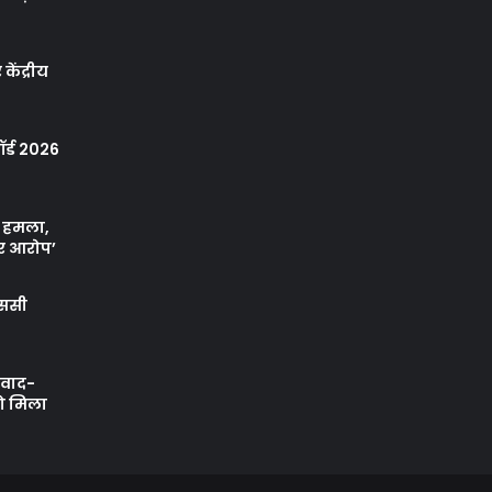
केंद्रीय
र्ड 2026
ा हमला,
र आरोप’
एससी
ी वाद-
को मिला