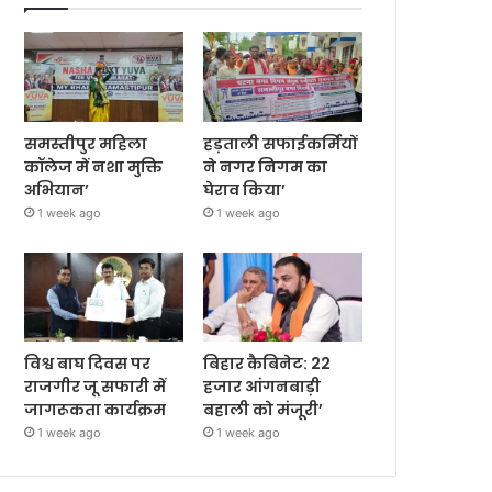
समस्तीपुर महिला
हड़ताली सफाईकर्मियों
कॉलेज में नशा मुक्ति
ने नगर निगम का
अभियान’
घेराव किया’
1 week ago
1 week ago
विश्व बाघ दिवस पर
बिहार कैबिनेट: 22
राजगीर जू सफारी में
हजार आंगनबाड़ी
जागरूकता कार्यक्रम
बहाली को मंजूरी’
1 week ago
1 week ago