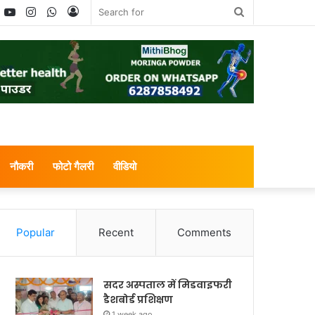
book
witter
YouTube
Instagram
WhatsApp
Log
Search
In
for
नौकरी
फोटो गैलरी
वीडियो
Popular
Recent
Comments
सदर अस्पताल में मिडवाइफरी
डैशबोर्ड प्रशिक्षण
1 week ago