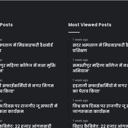
 Posts
Most Viewed Posts
go
1 week ago
्पताल में मिडवाइफरी डैशबोर्ड
सदर अस्पताल में मिडवाइफरी डै
ण
प्रशिक्षण
go
1 week ago
पुर महिला कॉलेज में नशा मुक्ति
समस्तीपुर महिला कॉलेज में नश
न’
अभियान’
go
1 week ago
ी सफाईकर्मियों ने नगर निगम
हड़ताली सफाईकर्मियों ने नग
ाव किया’
का घेराव किया’
go
1 week ago
बाघ दिवस पर राजगीर जू सफारी में
विश्व बाघ दिवस पर राजगीर जू स
ता कार्यक्रम
जागरूकता कार्यक्रम
go
1 week ago
कैबिनेट: 22 हजार आंगनबाड़ी
बिहार कैबिनेट: 22 हजार आंगन