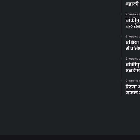
बहाली 
2 weeks 
बांकीपु
बल तैन
2 weeks 
एशिया 
में प्र
2 weeks 
बांकीप
एनडीए
2 weeks 
प्रेरण
सफल अभ