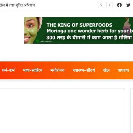
Face
T
ेज में नशा मुक्ति अभियान’
धर्म-कर्म
भाषा-साहित्य
मनोरंजन
स्वास्थ्य-सौंदर्य
खेल
अपराध