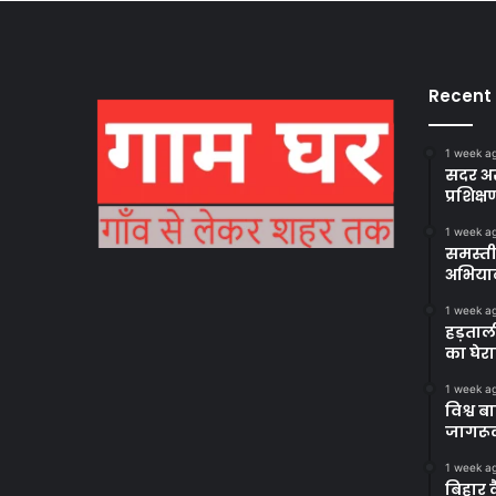
Recent
1 week a
सदर अस
प्रशिक्ष
1 week a
समस्ती
अभिया
1 week a
हड़ताल
का घेर
1 week a
विश्व 
जागरूक
1 week a
बिहार 