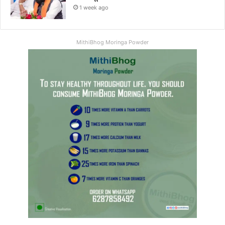
1 week ago
MithiBhog Moringa Powder