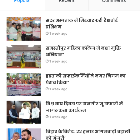
Popular
Recent
Comments
सदर अस्पताल में मिडवाइफरी डैशबोर्ड
प्रशिक्षण
1 week ago
समस्तीपुर महिला कॉलेज में नशा मुक्ति
अभियान’
1 week ago
हड़ताली सफाईकर्मियों ने नगर निगम का
घेराव किया’
1 week ago
विश्व बाघ दिवस पर राजगीर जू सफारी में
जागरूकता कार्यक्रम
1 week ago
बिहार कैबिनेट: 22 हजार आंगनबाड़ी बहाली
को मंजूरी’