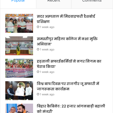
Popular
Recent
Comments
सदर अस्पताल में मिडवाइफरी डैशबोर्ड
प्रशिक्षण
1 week ago
समस्तीपुर महिला कॉलेज में नशा मुक्ति
अभियान’
1 week ago
हड़ताली सफाईकर्मियों ने नगर निगम का
घेराव किया’
1 week ago
विश्व बाघ दिवस पर राजगीर जू सफारी में
जागरूकता कार्यक्रम
1 week ago
बिहार कैबिनेट: 22 हजार आंगनबाड़ी बहाली
को मंजूरी’