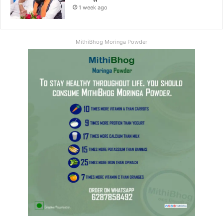
1 week ago
MithiBhog Moringa Powder