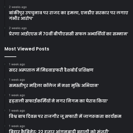
2 weeks ago
बांकीपुर उपचुनाव पर राजद का हमला, एनडीए सरकार पर लगाए
गंभीर आरोप’
2 weeks ago
प्रेरणा आईएएस में 70वीं बीपीएससी सफल अभ्यर्थियों का सम्मान’
Most Viewed Posts
1 week ago
सदर अस्पताल में मिडवाइफरी डैशबोर्ड प्रशिक्षण
1 week ago
समस्तीपुर महिला कॉलेज में नशा मुक्ति अभियान’
1 week ago
हड़ताली सफाईकर्मियों ने नगर निगम का घेराव किया’
1 week ago
विश्व बाघ दिवस पर राजगीर जू सफारी में जागरूकता कार्यक्रम
1 week ago
बिहार कैबिनेट: 22 हजार आंगनबाड़ी बहाली को मंजूरी’