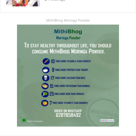
MithiBhog Moringa Powder