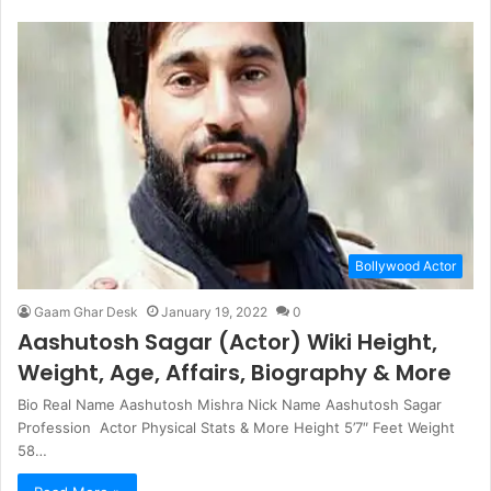
Bollywood Actor
Gaam Ghar Desk
January 19, 2022
0
Aashutosh Sagar (Actor) Wiki Height,
Weight, Age, Affairs, Biography & More
Bio Real Name Aashutosh Mishra Nick Name Aashutosh Sagar
Profession Actor Physical Stats & More Height 5’7″ Feet Weight
58…