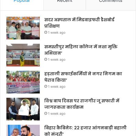
Popular
Recent
Comments
सदर अस्पताल में मिडवाइफरी डैशबोर्ड
प्रशिक्षण
1 week ago
समस्तीपुर महिला कॉलेज में नशा मुक्ति
अभियान’
1 week ago
हड़ताली सफाईकर्मियों ने नगर निगम का
घेराव किया’
1 week ago
विश्व बाघ दिवस पर राजगीर जू सफारी में
जागरूकता कार्यक्रम
1 week ago
बिहार कैबिनेट: 22 हजार आंगनबाड़ी बहाली
को मंजूरी’