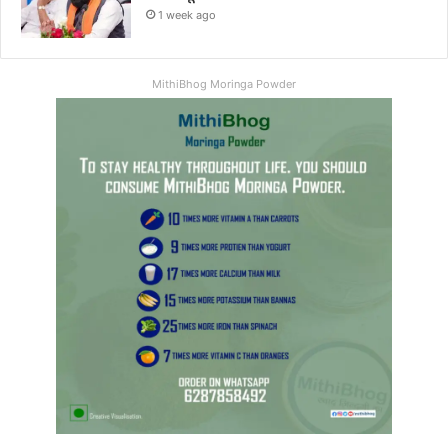
1 week ago
MithiBhog Moringa Powder