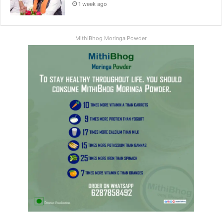
1 week ago
MithiBhog Moringa Powder