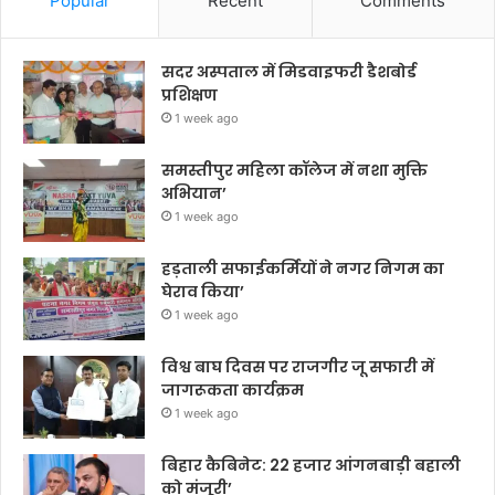
Popular
Recent
Comments
सदर अस्पताल में मिडवाइफरी डैशबोर्ड
प्रशिक्षण
1 week ago
समस्तीपुर महिला कॉलेज में नशा मुक्ति
अभियान’
1 week ago
हड़ताली सफाईकर्मियों ने नगर निगम का
घेराव किया’
1 week ago
विश्व बाघ दिवस पर राजगीर जू सफारी में
जागरूकता कार्यक्रम
1 week ago
बिहार कैबिनेट: 22 हजार आंगनबाड़ी बहाली
को मंजूरी’