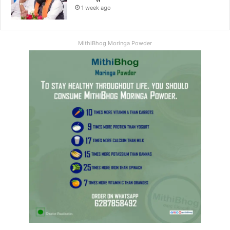
1 week ago
MithiBhog Moringa Powder