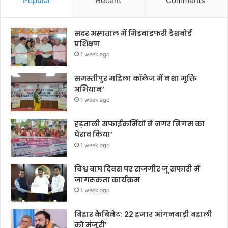
Popular
Recent
Comments
सदर अस्पताल में मिडवाइफरी डैशबोर्ड
प्रशिक्षण
1 week ago
समस्तीपुर महिला कॉलेज में नशा मुक्ति
अभियान’
1 week ago
हड़ताली सफाईकर्मियों ने नगर निगम का
घेराव किया’
1 week ago
विश्व बाघ दिवस पर राजगीर जू सफारी में
जागरूकता कार्यक्रम
1 week ago
बिहार कैबिनेट: 22 हजार आंगनबाड़ी बहाली
को मंजूरी’