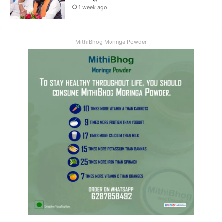
1 week ago
MithiBhog Moringa Powder