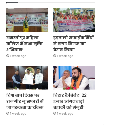
समस्तीपुर महिला
हड़ताली सफाईकर्मियों
कॉलेज में नशा मुक्ति
ने नगर निगम का
अभियान’
घेराव किया’
1 week ago
1 week ago
विश्व बाघ दिवस पर
बिहार कैबिनेट: 22
राजगीर जू सफारी में
हजार आंगनबाड़ी
जागरूकता कार्यक्रम
बहाली को मंजूरी’
1 week ago
1 week ago