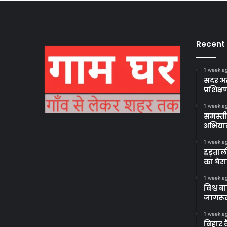
Recent
1 week a
सदर अस
प्रशिक्ष
1 week a
समस्ती
अभिया
1 week a
हड़ताल
का घेर
1 week a
विश्व 
जागरूक
1 week a
बिहार 