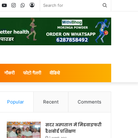
book
witter
YouTube
Instagram
WhatsApp
Log
Search
In
for
नौकरी
फोटो गैलरी
वीडियो
Popular
Recent
Comments
सदर अस्पताल में मिडवाइफरी
डैशबोर्ड प्रशिक्षण
1 week ago