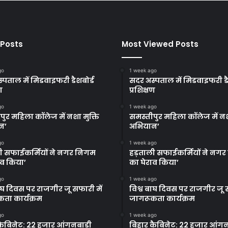
 Posts
Most Viewed Posts
go
1 week ago
्पताल में मिडवाइफरी डैशबोर्ड
सदर अस्पताल में मिडवाइफरी डै
ण
प्रशिक्षण
go
1 week ago
पुर महिला कॉलेज में नशा मुक्ति
समस्तीपुर महिला कॉलेज में नश
न’
अभियान’
go
1 week ago
ी सफाईकर्मियों ने नगर निगम
हड़ताली सफाईकर्मियों ने नग
ाव किया’
का घेराव किया’
go
1 week ago
बाघ दिवस पर राजगीर जू सफारी में
विश्व बाघ दिवस पर राजगीर जू स
ता कार्यक्रम
जागरूकता कार्यक्रम
go
1 week ago
कैबिनेट: 22 हजार आंगनबाड़ी
बिहार कैबिनेट: 22 हजार आंगन