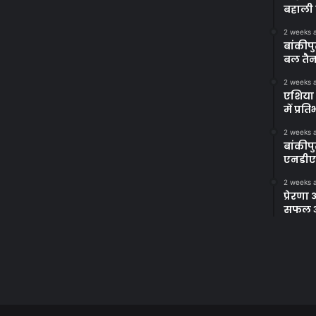
बहाली 
2 weeks 
बांकीपु
बल तैन
2 weeks 
एशिया 
में प्र
2 weeks 
बांकीप
एनडीए
2 weeks 
प्रेरण
सफल अभ