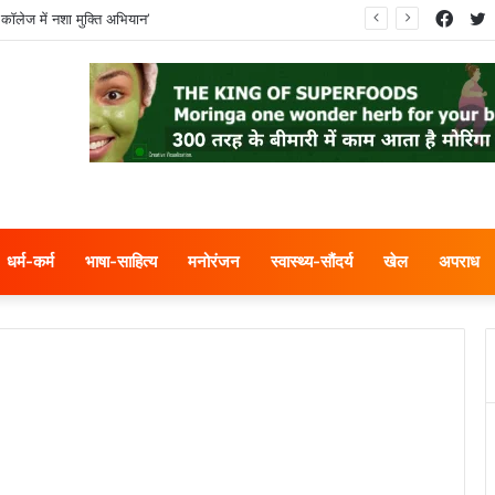
Face
T
कॉलेज में नशा मुक्ति अभियान’
धर्म-कर्म
भाषा-साहित्य
मनोरंजन
स्वास्थ्य-सौंदर्य
खेल
अपराध