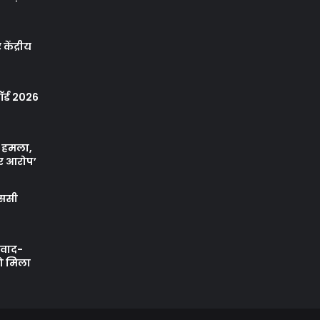
केंद्रीय
र्ड 2026
ा हमला,
र आरोप’
एससी
ी वाद-
को मिला