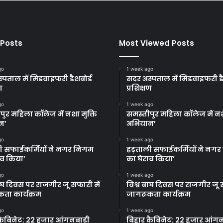
 Posts
Most Viewed Posts
go
1 week ago
्पताल में मिडवाइफरी डैशबोर्ड
सदर अस्पताल में मिडवाइफरी डै
ण
प्रशिक्षण
go
1 week ago
पुर महिला कॉलेज में नशा मुक्ति
समस्तीपुर महिला कॉलेज में नश
न’
अभियान’
go
1 week ago
ी सफाईकर्मियों ने नगर निगम
हड़ताली सफाईकर्मियों ने नग
ाव किया’
का घेराव किया’
go
1 week ago
बाघ दिवस पर राजगीर जू सफारी में
विश्व बाघ दिवस पर राजगीर जू स
ता कार्यक्रम
जागरूकता कार्यक्रम
go
1 week ago
कैबिनेट: 22 हजार आंगनबाड़ी
बिहार कैबिनेट: 22 हजार आंगन