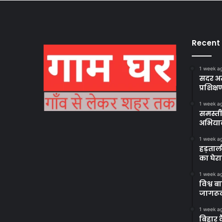
Recent
1 week a
सदर अस
प्रशिक्ष
1 week a
समस्ती
अभिया
1 week a
हड़ताल
का घेर
1 week a
विश्व 
जागरूक
1 week a
बिहार 