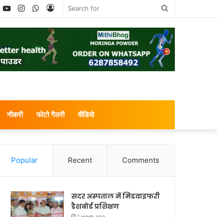
book
witter
YouTube
Instagram
WhatsApp
Log
Search
In
for
नौकरी
फोटो गैलरी
वीडियो
Popular
Recent
Comments
सदर अस्पताल में मिडवाइफरी
डैशबोर्ड प्रशिक्षण
1 week ago