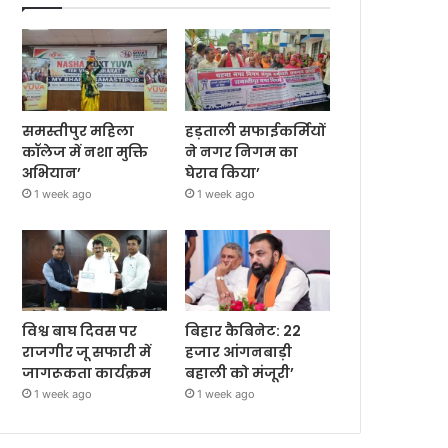
समस्तीपुर महिला
हड़ताली सफाईकर्मियों
कॉलेज में नशा मुक्ति
ने नगर निगम का
अभियान’
घेराव किया’
1 week ago
1 week ago
विश्व बाघ दिवस पर
बिहार कैबिनेट: 22
राजगीर जू सफारी में
हजार आंगनबाड़ी
जागरूकता कार्यक्रम
बहाली को मंजूरी’
1 week ago
1 week ago