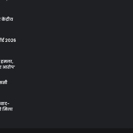
केंद्रीय
र्ड 2026
ा हमला,
र आरोप’
एससी
ी वाद-
को मिला