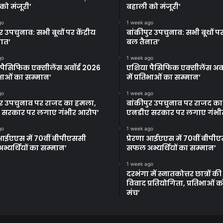
को मंजूरी’
बहाली को मंजूरी’
go
1 week ago
र उपचुनाव: सभी बूथों पर केंद्रीय
बांकीपुर उपचुनाव: सभी बूथों पर 
ात’
बल तैनात’
go
1 week ago
पैसिफिक एक्सीलेंस अवॉर्ड 2026
एशिया पैसिफिक एक्सीलेंस अवॉ
तिभाओं का सम्मान’
में प्रतिभाओं का सम्मान’
go
1 week ago
ुर उपचुनाव पर राजद का हमला,
बांकीपुर उपचुनाव पर राजद क
 सरकार पर लगाए गंभीर आरोप’
एनडीए सरकार पर लगाए गंभी
go
1 week ago
ा आईएएस में 70वीं बीपीएससी
प्रेरणा आईएएस में 70वीं बीपी
्यर्थियों का सम्मान’
सफल अभ्यर्थियों का सम्मान’
1 week ago
दरभंगा में स्नातकोत्तर छात्रों क
विवाद प्रतियोगिता, प्रतिभाओं 
मंच’