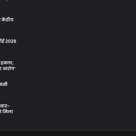
केंद्रीय
र्ड 2026
ा हमला,
र आरोप’
एससी
ी वाद-
को मिला