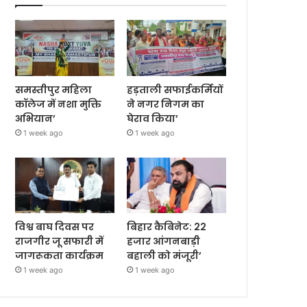
समस्तीपुर महिला
हड़ताली सफाईकर्मियों
कॉलेज में नशा मुक्ति
ने नगर निगम का
अभियान’
घेराव किया’
1 week ago
1 week ago
विश्व बाघ दिवस पर
बिहार कैबिनेट: 22
राजगीर जू सफारी में
हजार आंगनबाड़ी
जागरूकता कार्यक्रम
बहाली को मंजूरी’
1 week ago
1 week ago