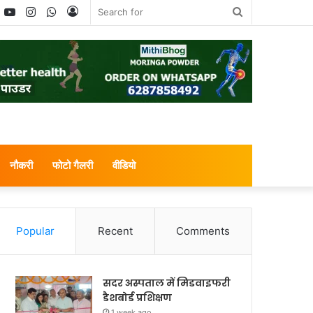
book
witter
YouTube
Instagram
WhatsApp
Log
Search
In
for
नौकरी
फोटो गैलरी
वीडियो
Popular
Recent
Comments
सदर अस्पताल में मिडवाइफरी
डैशबोर्ड प्रशिक्षण
1 week ago