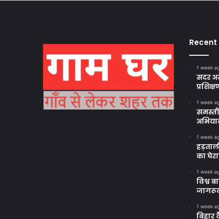
Recent
1 week a
सदर अस
प्रशिक्ष
1 week a
समस्ती
अभिया
1 week a
हड़ताल
का घेर
1 week a
विश्व 
जागरूक
1 week a
बिहार 