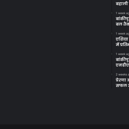
बहाली 
1 week a
बांकीपु
बल तैन
1 week a
एशिया 
में प्र
1 week a
बांकीप
एनडीए
2 weeks 
प्रेरण
सफल अभ