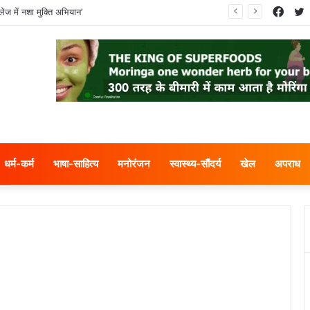
Face
T
ेज में नशा मुक्ति अभियान’
धर्म-कर्म
भाषा-साहित्य
मनोरंजन
स्वास्थ्य-सौंदर्य
खेल
अपराध