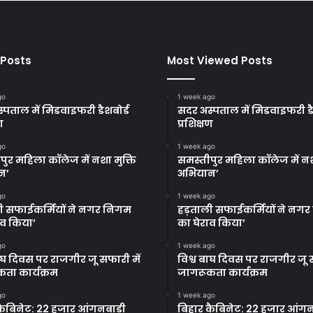
 Posts
Most Viewed Posts
go
1 week ago
्पताल में मिडवाइफरी डैशबोर्ड
सदर अस्पताल में मिडवाइफरी डै
ण
प्रशिक्षण
go
1 week ago
पुर महिला कॉलेज में नशा मुक्ति
समस्तीपुर महिला कॉलेज में नश
न’
अभियान’
go
1 week ago
ी सफाईकर्मियों ने नगर निगम
हड़ताली सफाईकर्मियों ने नग
ाव किया’
का घेराव किया’
go
1 week ago
बाघ दिवस पर राजगीर जू सफारी में
विश्व बाघ दिवस पर राजगीर जू स
ता कार्यक्रम
जागरूकता कार्यक्रम
go
1 week ago
कैबिनेट: 22 हजार आंगनबाड़ी
बिहार कैबिनेट: 22 हजार आंगन