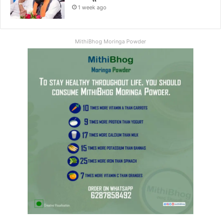
1 week ago
MithiBhog Moringa Powder