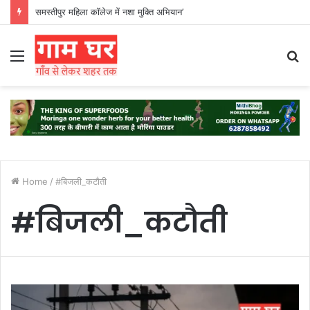
समस्तीपुर महिला कॉलेज में नशा मुक्ति अभियान’
Menu
S
fo
Home
/
#बिजली_कटौती
#बिजली_कटौती