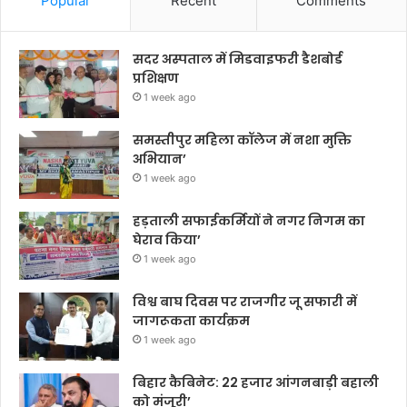
Popular
Recent
Comments
सदर अस्पताल में मिडवाइफरी डैशबोर्ड
प्रशिक्षण
1 week ago
समस्तीपुर महिला कॉलेज में नशा मुक्ति
अभियान’
1 week ago
हड़ताली सफाईकर्मियों ने नगर निगम का
घेराव किया’
1 week ago
विश्व बाघ दिवस पर राजगीर जू सफारी में
जागरूकता कार्यक्रम
1 week ago
बिहार कैबिनेट: 22 हजार आंगनबाड़ी बहाली
को मंजूरी’