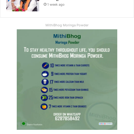
1 week ago
MithiBhog Moringa Powder