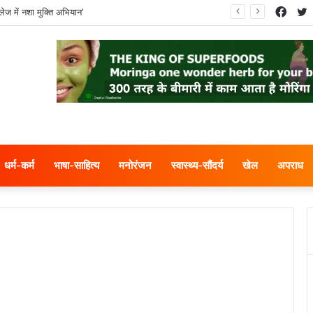
Face
T
ेज में नशा मुक्ति अभियान’
धर्म-कर्म
भाषा-साहित्य
मनोरंजन
स्वास्थ्य-सौंदर्य
खेल
अपराध