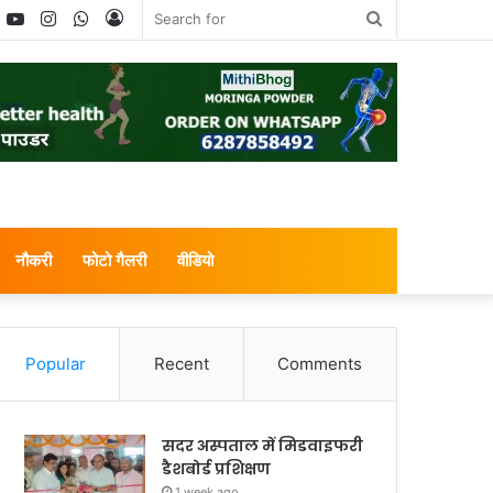
book
witter
YouTube
Instagram
WhatsApp
Log
Search
In
for
नौकरी
फोटो गैलरी
वीडियो
Popular
Recent
Comments
सदर अस्पताल में मिडवाइफरी
डैशबोर्ड प्रशिक्षण
1 week ago