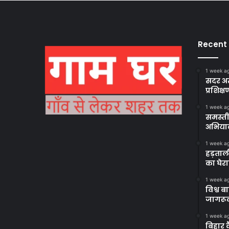
Recent
1 week a
सदर अस
प्रशिक्ष
1 week a
समस्ती
अभिया
1 week a
हड़ताल
का घेर
1 week a
विश्व 
जागरूक
1 week a
बिहार 