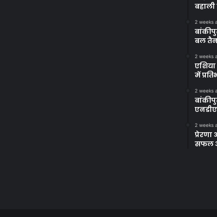
बहाली 
2 weeks 
बांकीपु
बल तैन
2 weeks 
एशिया 
में प्र
2 weeks 
बांकीप
एनडीए
2 weeks 
प्रेरण
सफल अभ