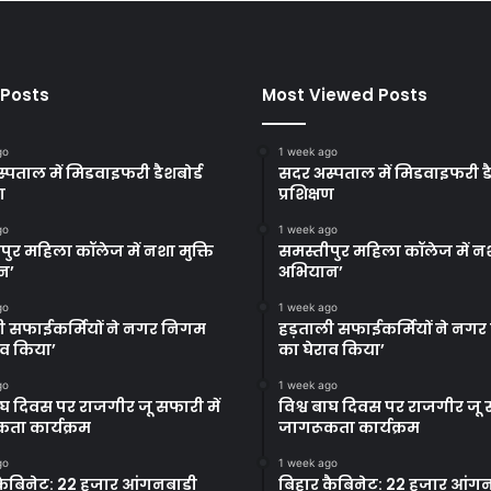
 Posts
Most Viewed Posts
go
1 week ago
्पताल में मिडवाइफरी डैशबोर्ड
सदर अस्पताल में मिडवाइफरी डै
ण
प्रशिक्षण
go
1 week ago
पुर महिला कॉलेज में नशा मुक्ति
समस्तीपुर महिला कॉलेज में नश
न’
अभियान’
go
1 week ago
ी सफाईकर्मियों ने नगर निगम
हड़ताली सफाईकर्मियों ने नग
ाव किया’
का घेराव किया’
go
1 week ago
बाघ दिवस पर राजगीर जू सफारी में
विश्व बाघ दिवस पर राजगीर जू स
ता कार्यक्रम
जागरूकता कार्यक्रम
go
1 week ago
कैबिनेट: 22 हजार आंगनबाड़ी
बिहार कैबिनेट: 22 हजार आंगन