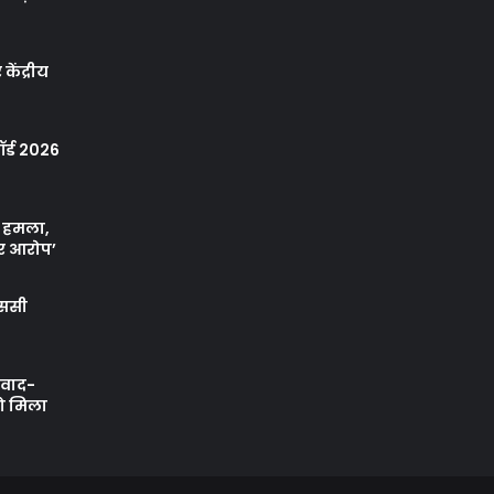
केंद्रीय
र्ड 2026
ा हमला,
र आरोप’
एससी
ी वाद-
को मिला