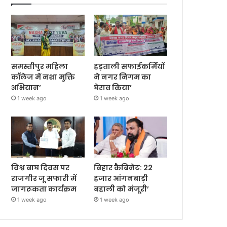
समस्तीपुर महिला
हड़ताली सफाईकर्मियों
कॉलेज में नशा मुक्ति
ने नगर निगम का
अभियान’
घेराव किया’
1 week ago
1 week ago
विश्व बाघ दिवस पर
बिहार कैबिनेट: 22
राजगीर जू सफारी में
हजार आंगनबाड़ी
जागरूकता कार्यक्रम
बहाली को मंजूरी’
1 week ago
1 week ago