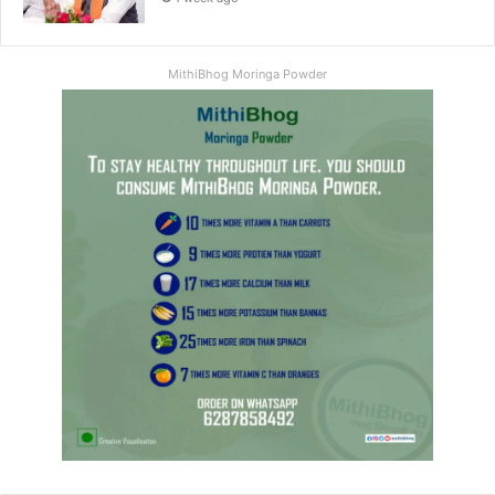
MithiBhog Moringa Powder