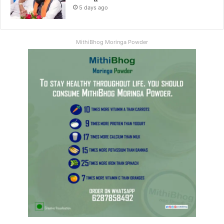
5 days ago
MithiBhog Moringa Powder