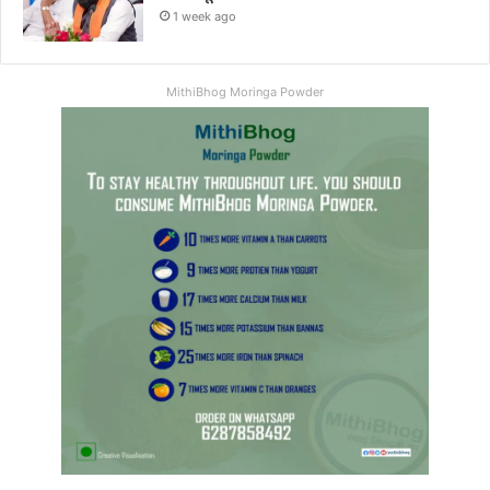
1 week ago
MithiBhog Moringa Powder