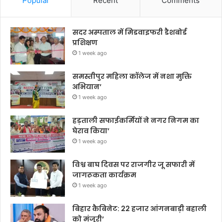
Popular
Recent
Comments
सदर अस्पताल में मिडवाइफरी डैशबोर्ड
प्रशिक्षण
1 week ago
समस्तीपुर महिला कॉलेज में नशा मुक्ति
अभियान’
1 week ago
हड़ताली सफाईकर्मियों ने नगर निगम का
घेराव किया’
1 week ago
विश्व बाघ दिवस पर राजगीर जू सफारी में
जागरूकता कार्यक्रम
1 week ago
बिहार कैबिनेट: 22 हजार आंगनबाड़ी बहाली
को मंजूरी’